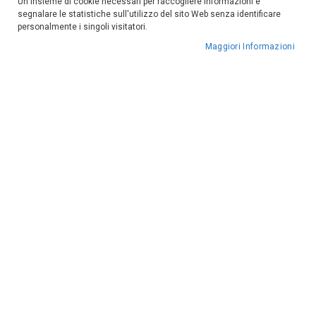
Un insieme di cookie necessari per raccogliere informazioni e
segnalare le statistiche sull'utilizzo del sito Web senza identificare
personalmente i singoli visitatori.
Email
Maggiori Informazioni
Password
Sicurezza della password:
Nessuna Password
Conferma password
Tipo di Cliente
CONSENSI