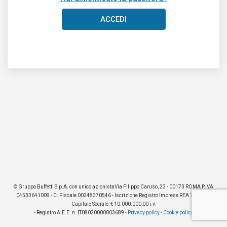
ACCEDI
© Gruppo Buffetti S.p.A. con unico azionistaVia Filippo Caruso, 23 - 00173 ROMA P.IVA
04533641009 - C. Fiscale 00248370546 - Iscrizione Registro Imprese REA 776017 -
Capitale Sociale: € 10.000.000,00 i.v.
- Registro A.E.E. n. IT08020000003689 -
Privacy policy
-
Cookie policy